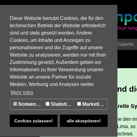
Diese Website benutzt Cookies, die für den
technischen Betrieb der Website erforderlich
sind und stets gesetzt werden. Andere
Cookies, um Inhalte und Anzeigen zu
Home
Zeitreise
Einzelstory
Galerie
personalisieren und die Zugriffe auf unsere
Website zu analysieren, werden nur mit Ihrer
Zustimmung gesetzt. Außerdem geben wir
Informationen zu Ihrer Verwendung unserer
EINZELSTORY
Website an unsere Partner für soziale
Medien, Werbung und Analysen weiter.
Die Küche Perus und d
Mehr Infos
Notwendig
Statistiken
Marketing
Eine gelungene, multikulturelle 
Längst hat die peruanische Küche den in
Cookies zulassen!
alle akzeptieren!
wird mit Preisen überhäuft. Und Lima, so 
südamerikanischen Küche“ bezeichnet.